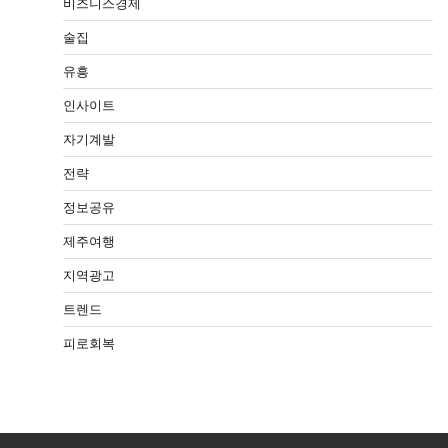
비즈니스경제
술집
유흥
인사이트
자기계발
전략
정보공유
제주여행
지역광고
트렌드
피로회복