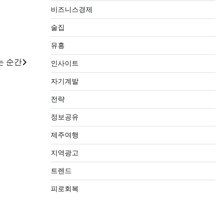
비즈니스경제
술집
유흥
는 순간
인사이트
자기계발
전략
정보공유
제주여행
지역광고
트렌드
피로회복