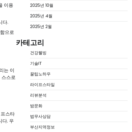
을 이용
2025년 10월
2025년 4월
니다.
2025년 2월
여함으로
카테고리
건강웰빙
기술IT
리는 이
꿀팁노하우
은 스스로
라이프스타일
리뷰분석
밤문화
이프스타
법무사상담
다. 우
부산지역정보