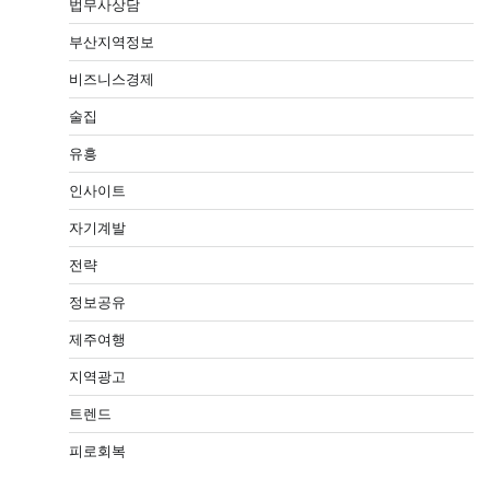
법무사상담
부산지역정보
비즈니스경제
술집
유흥
인사이트
자기계발
전략
정보공유
제주여행
지역광고
트렌드
피로회복