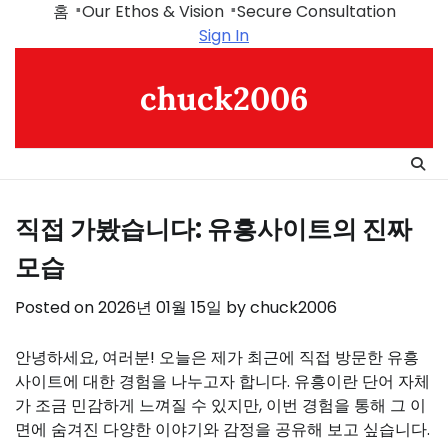
Skip
홈
Our Ethos & Vision
Secure Consultation
to
Sign In
content
chuck2006
직접 가봤습니다: 유흥사이트의 진짜
모습
Posted on
2026년 01월 15일
by
chuck2006
안녕하세요, 여러분! 오늘은 제가 최근에 직접 방문한 유흥
사이트에 대한 경험을 나누고자 합니다. 유흥이란 단어 자체
가 조금 민감하게 느껴질 수 있지만, 이번 경험을 통해 그 이
면에 숨겨진 다양한 이야기와 감정을 공유해 보고 싶습니다.