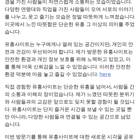
경을 가진 사람들이 자연스럽게 소통하는 모습이었습니다.
다양한 연령대와 직업을 가진 사람들이 모여 서로의 이야기
를 나누고, 웃고 즐기는 모습은 정말 따뜻하게 느껴졌습니다.
이곳에서 느낀 따뜻함은 단순한 유흥 그 이상의 의미를 주었
습니다.
유흥사이트는 누구에게나 열려 있는 공간이지만, 개인의 안
전과 건강이 우선되어야 합니다. 제가 방문한 유흥사이트는
안전한 환경과 개인 정보 보호를 위해 노력하고 있었고, 이
를 통해 더욱 신뢰감을 느낄 수 있었습니다. 이러한 안전한
환경 덕분에 마음 놓고 즐길 수 있었습니다.
here
직접 경험한 유흥사이트는 단순한 유흥을 넘어서, 사람들 간
의 소통과 이해의 장이었습니다. 제가 느꼈던 따뜻한 분위기
와 사람들과의 교감은 앞으로도 잊지 못할 경험이 될 것입니
다. 유흥사이트는 단지 즐거운 시간을 보낼 수 있는 곳일 뿐
만 아니라, 다양한 사람들과 연결될 수 있는 공간으로 남았
습니다.
이번 방문기를 통해 유흥사이트에 대한 새로운 시각을 공유