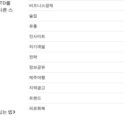
TD를
비즈니스경제
다른 스
술집
유흥
인사이트
자기계발
전략
정보공유
제주여행
지역광고
트렌드
피로회복
입는 법