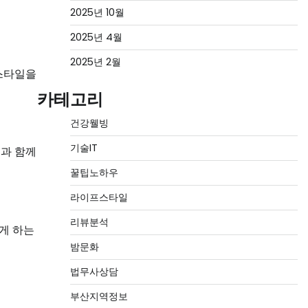
2025년 10월
2025년 4월
2025년 2월
 스타일을
카테고리
건강웰빙
기술IT
경과 함께
꿀팁노하우
라이프스타일
리뷰분석
게 하는
밤문화
법무사상담
부산지역정보